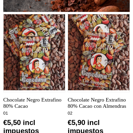
Chocolate Negro Extrafino
Chocolate Negro Extrafino
80% Cacao
80% Cacao con Almendras
01
02
€5,50 incl
€5,90 incl
impuestos
impuestos